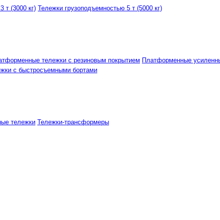
 т (3000 кг)
Тележки грузоподъемностью 5 т (5000 кг)
атформенные тележки с резиновым покрытием
Платформенные усиленн
ежки с быстросъемными бортами
ные тележки
Тележки-трансформеры