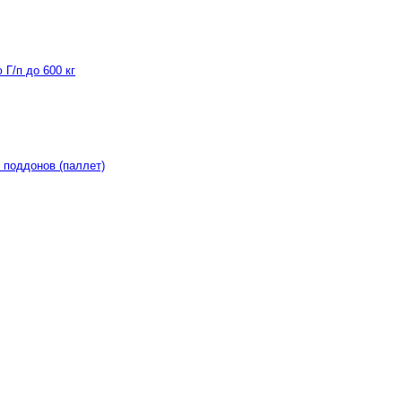
Г/п до 600 кг
 поддонов (паллет)