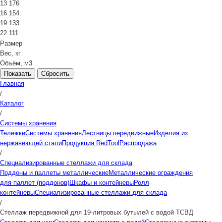
13 176
16 154
19 133
22 111
Размер
Вес, кг
Объём, м3
Сбросить
Главная
/
Каталог
/
Системы хранения
Тележки
Системы хранения
Лестницы передвижные
Изделия из
нержавеющей стали
Продукция RedTool
Распродажа
/
Специализированные стеллажи для склада
Поддоны и паллеты металлические
Металлические ограждения
для паллет (поддонов)
Шкафы и контейнеры
Ролл
контейнеры
Специализированные стеллажи для склада
/
Стеллаж передвижной для 19-литровых бутылей с водой ТСВД