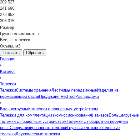
209 527
241 690
273 852
306 015
Размер
Грузоподъемность, кг
Вес, кг тележек
Объём, м3
Сбросить
Главная
/
Каталог
/
Тележки
Тележки
Системы хранения
Лестницы передвижные
Изделия из
нержавеющей стали
Продукция RedTool
Распродажа
/
Большегрузные тележки с прицепным устройством
Тележки для комплектации (комиссионирования) заказов
Большегрузные
тележки с прицепным устройством
Тележки с поворотной передней
осью
Специализированные тележки
Грузовые четырехколесные
тележки
Двухколесные тележки