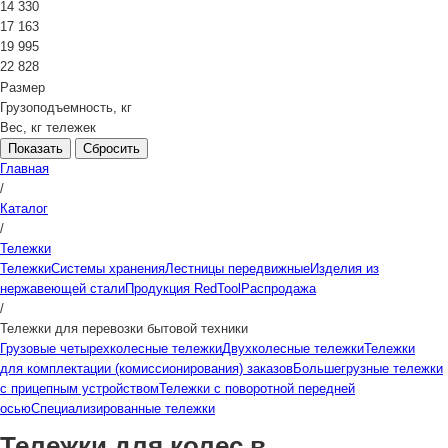
14 330
17 163
19 995
22 828
Размер
Грузоподъемность, кг
Вес, кг тележек
Сбросить
Главная
/
Каталог
/
Тележки
Тележки
Системы хранения
Лестницы передвижные
Изделия из
нержавеющей стали
Продукция RedTool
Распродажа
/
Тележки для перевозки бытовой техники
Грузовые четырехколесные тележки
Двухколесные тележки
Тележки
для комплектации (комиссионирования) заказов
Большегрузные тележки
с прицепным устройством
Тележки с поворотной передней
осью
Специализированные тележки
Тележки для колес в