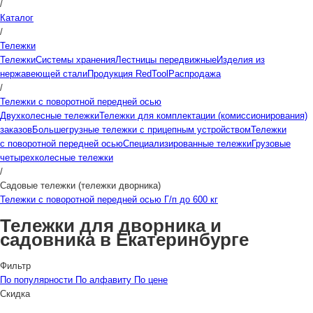
/
Каталог
/
Тележки
Тележки
Системы хранения
Лестницы передвижные
Изделия из
нержавеющей стали
Продукция RedTool
Распродажа
/
Тележки с поворотной передней осью
Двухколесные тележки
Тележки для комплектации (комиссионирования)
заказов
Большегрузные тележки с прицепным устройством
Тележки
с поворотной передней осью
Специализированные тележки
Грузовые
четырехколесные тележки
/
Садовые тележки (тележки дворника)
Тележки с поворотной передней осью Г/п до 600 кг
Тележки для дворника и
садовника в Екатеринбурге
Фильтр
По популярности
По алфавиту
По цене
Скидка