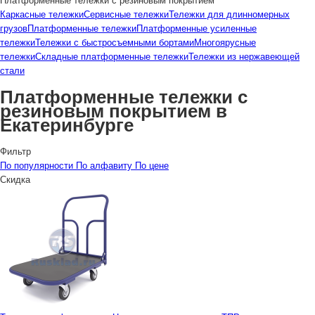
Платформенные тележки с резиновым покрытием
Каркасные тележки
Сервисные тележки
Тележки для длинномерных
грузов
Платформенные тележки
Платформенные усиленные
тележки
Тележки с быстросъемными бортами
Многоярусные
тележки
Складные платформенные тележки
Тележки из нержавеющей
стали
Платформенные тележки с
резиновым покрытием в
Екатеринбурге
Фильтр
По популярности
По алфавиту
По цене
Скидка