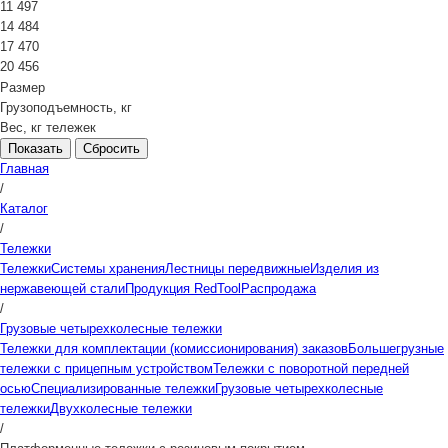
11 497
14 484
17 470
20 456
Размер
Грузоподъемность, кг
Вес, кг тележек
Сбросить
Главная
/
Каталог
/
Тележки
Тележки
Системы хранения
Лестницы передвижные
Изделия из
нержавеющей стали
Продукция RedTool
Распродажа
/
Грузовые четырехколесные тележки
Тележки для комплектации (комиссионирования) заказов
Большегрузные
тележки с прицепным устройством
Тележки с поворотной передней
осью
Специализированные тележки
Грузовые четырехколесные
тележки
Двухколесные тележки
/