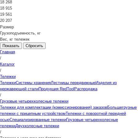
18 268
18 915
19 561
20 207
Размер
Грузоподъемность, кг
Вес, кг тележек
Сбросить
Главная
/
Каталог
/
Тележки
Тележки
Системы хранения
Лестницы передвижные
Изделия из
нержавеющей стали
Продукция RedTool
Распродажа
/
Грузовые четырехколесные тележки
Тележки для комплектации (комиссионирования) заказов
Большегрузные
тележки с прицепным устройством
Тележки с поворотной передней
осью
Специализированные тележки
Грузовые четырехколесные
тележки
Двухколесные тележки
/