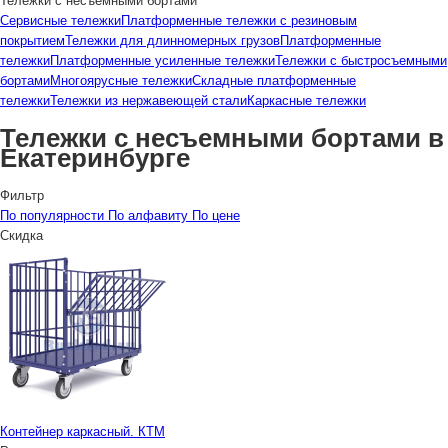
Тележки с несъемными бортами
Сервисные тележки
Платформенные тележки с резиновым
покрытием
Тележки для длинномерных грузов
Платформенные
тележки
Платформенные усиленные тележки
Тележки с быстросъемными
бортами
Многоярусные тележки
Складные платформенные
тележки
Тележки из нержавеющей стали
Каркасные тележки
Тележки с несъемными бортами в
Екатеринбурге
Фильтр
По популярности
По алфавиту
По цене
Скидка
Контейнер каркасный. КТМ