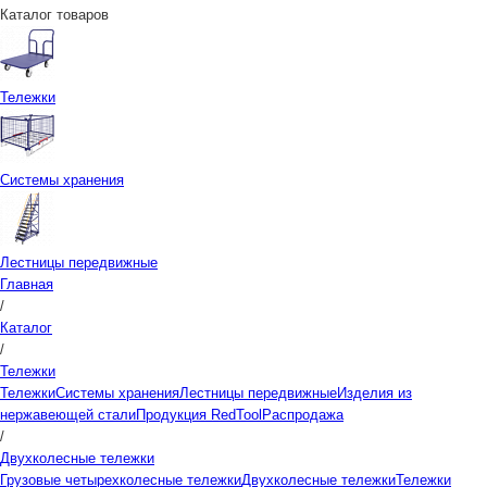
Каталог товаров
Тележки
Системы хранения
Лестницы передвижные
Главная
/
Каталог
/
Тележки
Тележки
Системы хранения
Лестницы передвижные
Изделия из
нержавеющей стали
Продукция RedTool
Распродажа
/
Двухколесные тележки
Грузовые четырехколесные тележки
Двухколесные тележки
Тележки