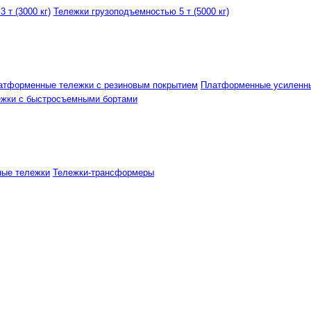
 т (3000 кг)
Тележки грузоподъемностью 5 т (5000 кг)
атформенные тележки с резиновым покрытием
Платформенные усиленн
ежки с быстросъемными бортами
ные тележки
Тележки-трансформеры