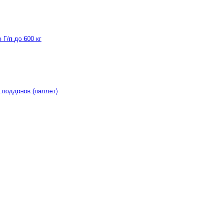
Г/п до 600 кг
 поддонов (паллет)