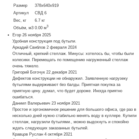
Размер
378х640х919
Артикул
СВД 6
Вес, кг
6.7 кг
3
Объём, м3
0.00 м
Егор
26 ноября 2025
Удобная конструкция под бутыли.
Аркадий Свиблов
2 февраля 2024
Отличный, крепкий стеллаж. Минусы: хотелось бы, чтобы были
колесики. Перемещать по помещению нагруженный стеллаж
очень тяжело.
Григорий Богочук
22 декабря 2021
Дефектов конструкции не обнаружил. Заявленную нагрузеку
бутылями выдерживают без балды. Приятная покупка за
приятную цену. думал, что будет дороже. Иногда приятно
ошибаться.
Даниил Валерьевич
23 ноября 2021
Простое и эргономичное решение для большого офиса, где раз в
несколько дней нужно стабильно менять воду в куллере. Купили
стеллаж, нагрузили бутылями., можно выдохнуть и спокойно
ждать следующих заказанных бутылей.
Кравцов Руслан
4 октября 2021