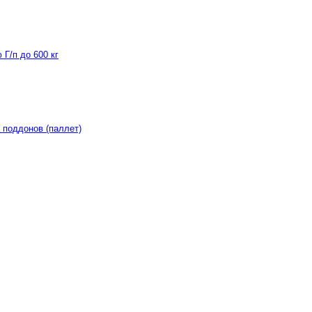
Г/п до 600 кг
 поддонов (паллет)