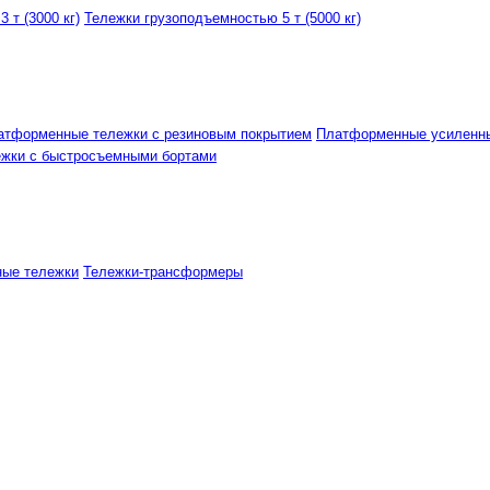
 т (3000 кг)
Тележки грузоподъемностью 5 т (5000 кг)
атформенные тележки с резиновым покрытием
Платформенные усиленн
ежки с быстросъемными бортами
ные тележки
Тележки-трансформеры