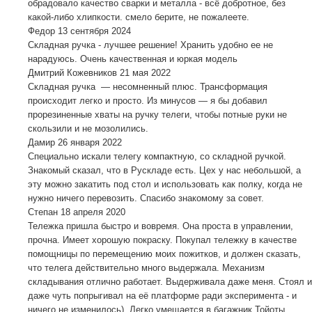
обрадовало качество сварки и металла - всё добротное, без
какой-либо хлипкости. смело берите, не пожалеете.
Федор
13 сентября 2024
Складная ручка - лучшее решение! Хранить удобно ее не
нарадуюсь. Очень качественная и юркая модель
Дмитрий Кожевников
21 мая 2022
Складная ручка — несомненный плюс. Трансформация
происходит легко и просто. Из минусов — я бы добавил
прорезиненные хваты на ручку телеги, чтобы потные руки не
скользили и не мозолились.
Дамир
26 января 2022
Специально искали телегу компактную, со складной ручкой.
Знакомый сказал, что в Рускладе есть. Цех у нас небольшой, а
эту можно закатить под стол и использовать как полку, когда не
нужно ничего перевозить. Спасибо знакомому за совет.
Степан
18 апреля 2020
Тележка пришла быстро и вовремя. Она проста в управлении,
прочна. Имеет хорошую покраску. Покупал тележку в качестве
помощницы по перемещению моих пожитков, и должен сказать,
что телега действительно много выдержала. Механизм
складывания отлично работает. Выдерживала даже меня. Стоял и
даже чуть попрыгивал на её платформе ради эксперимента - и
ничего не изменилось) Легко умещается в багажник Тойоты