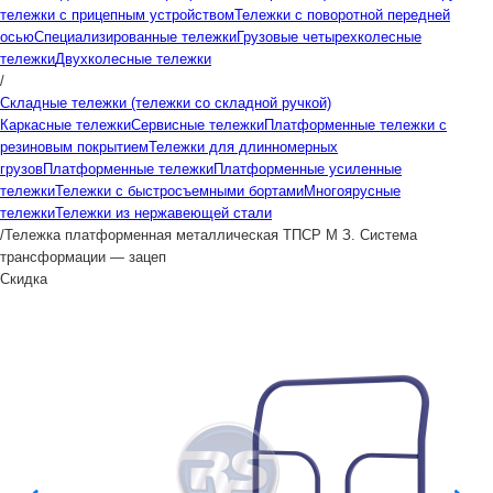
тележки с прицепным устройством
Тележки с поворотной передней
осью
Специализированные тележки
Грузовые четырехколесные
тележки
Двухколесные тележки
/
Складные тележки (тележки со складной ручкой)
Каркасные тележки
Сервисные тележки
Платформенные тележки с
резиновым покрытием
Тележки для длинномерных
грузов
Платформенные тележки
Платформенные усиленные
тележки
Тележки с быстросъемными бортами
Многоярусные
тележки
Тележки из нержавеющей стали
/
Тележка платформенная металлическая ТПСР М З. Система
трансформации — зацеп
Скидка