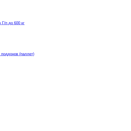
Г/п до 600 кг
 поддонов (паллет)