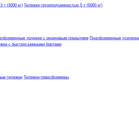
 т (3000 кг)
Тележки грузоподъемностью 5 т (5000 кг)
атформенные тележки с резиновым покрытием
Платформенные усиленн
ежки с быстросъемными бортами
ные тележки
Тележки-трансформеры