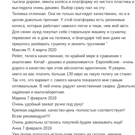
тысячи дороже, имела колёса и платформу из чистого пластика и
выглядела очень дешево. Выбор сразу пал на эту .
Тележка отличная. Она не только выглядит качественно, но и в
целом довольно прочная. У этой платформы есть резиновые
колеса, которые работают намного легче и тише, чем мой авто.
Для своих нужд покупал себе стиральную машину и сушилку,
перевозил их в дом на тележка, и благодаря тей мне даже не
пришлось разбирать сушилку и звонить грузчикам."
Максим П.
4 марта 2020
Ребят, телега качественная, по крайней мере в сравнении с
аналогами. Китай - дешево и разваливается. Европейские - очень
дорого и качество при этом абсолютно идентичное. Я уверен,
никто из вас платить больше 130 евро за такую телегу не станет.
Так что, это вариант с самого начала показался мне самым
оптимальным. В ней очень радует качественная сварка. Довольно
надёжная и малогаборитная.
Марина
7 февраля 2019
Очень удобный захват ручки под руку!
Крепкая,надёжная, качество-цена -полностью соответствует!
Всем рекомендую!!!!
Очень довольны остались покупкой,будем заказывать ещё!
Анна
7 февраля 2019
Уже более полугода используем телегу на складе, никаких