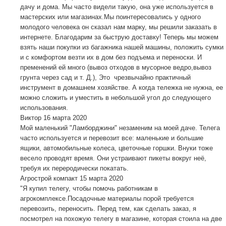
дачу и дома. Мы часто видели такую, она уже используется в
мастерских или магазинах.Мы поинтересовались у одного
молодого человека он сказал нам марку, мы решили заказать в
интернете. Благодарим за быструю доставку! Теперь мы можем
взять наши покупки из багажника нашей машины, положить сумки
и с комфортом везти их в дом без подъема и переноски. И
пременений ей много (вывоз отходов в мусорное ведро,вывоз
грунта через сад и т. Д.), Это чрезвычайно практичный
инструмент в домашнем хозяйстве. А когда тележка не нужна, ее
можно сложить и уместить в небольшой угол до следующего
использования.
Виктор
16 марта 2020
Мой маленький "Ламборджини" незаменим на моей даче. Телега
часто используется и перевозит все: маленькие и большие
ящики, автомобильные колеса, цветочные горшки. Внуки тоже
весело проводят время. Они устраивают пикеты вокруг неё,
требуя их переродически покатать.
Агрострой компакт
15 марта 2020
"Я купил телегу, чтобы помочь работникам в
агрокомплексе.Посадочные материалы порой требуется
перевозить, переносить. Перед тем, как сделать заказ, я
посмотрел на похожую телегу в магазине, которая стоила на две